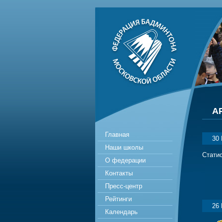
А
Главная
30
Наши школы
Статис
О федерации
Контакты
Пресс-центр
Рейтинги
26
Календарь