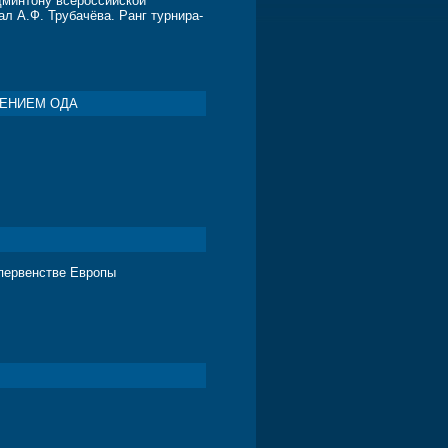
админтону всероссийской
л А.Ф. Трубачёва. Ранг турнира-
ЖЕНИЕМ ОДА
первенстве Европы