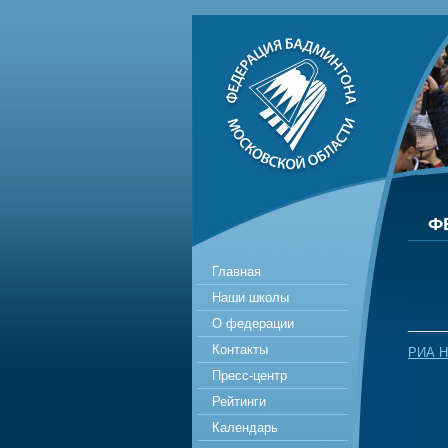
Ф
Главная
Наши школы
О федерации
_____
Контакты
РИА Н
Пресс-центр
Рейтинги
Календарь