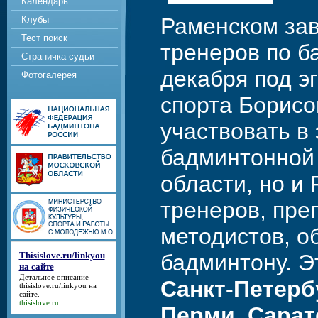
Календарь
Раменском за
Клубы
Тест поиск
тренеров по б
Страничка судьи
декабря под 
Фотогалерея
спорта Борисо
участвовать в
бадминтонной 
области, но и
тренеров, пр
методистов, о
Thisislove.ru/linkyou
бадминтону. Э
на сайте
Детальное описание
Санкт-Петерб
thisislove.ru/linkyou на
сайте
.
thisislove.ru
Перми, Сарат