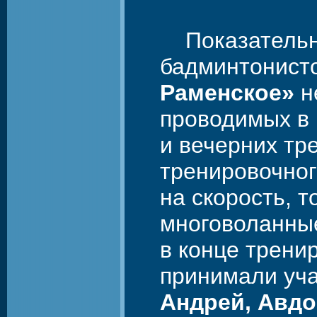
Показательн
бадминтонист
Раменское»
н
проводимых в 
и вечерних тр
тренировочног
на скорость, т
многоволанные
в конце трени
принимали уча
Андрей, Авдо