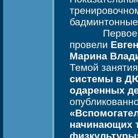
тренировочном
бадминтонные
Первое тео
провели
Евге
Марина Влад
Темой занятия
системы в Д
одаренных д
опубликованно
«Вспомогате
начинающих т
физкультур